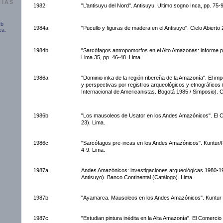
CIAS
1982
"L’antisuyu del Nord". Antisuyu. Ultimo sogno Inca, pp. 75-
eb
1984a
"Pucullo y figuras de madera en el Antisuyo". Cielo Abierto 
ea.
1984b
"Sarcófagos antropomorfos en el Alto Amazonas: informe pr
Lima 35, pp. 46-48. Lima.
1986a
"Dominio inka de la región ribereña de la Amazonía". El imp
y perspectivas por registros arqueológicos y etnográficos
Internacional de Americanistas. Bogotá 1985 / Simposio). 
1986b
"Los mausoleos de Usator en los Andes Amazónicos". El 
23). Lima.
1986c
"Sarcófagos pre-incas en los Andes Amazónicos". Kuntur/Pe
4-9. Lima.
1987a
Andes Amazónicos: investigaciones arqueológicas 1980-1
Antisuyo). Banco Continental (Catálogo). Lima.
1987b
"Ayamarca. Mausoleos en los Andes Amazónicos". Kuntur 
1987c
"Estudian pintura inédita en la Alta Amazonía". El Comercio 