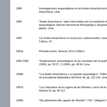
1988
Investigaciones arqueológicas en los Andes Amazónicos(In
Amazónica). Lima.
1989
"Andes Amazónicos: sitios intervenidos por la expedición A
Arqueológicas (Museo Nacional de Antropología y Arqueolog
planos. Lima.
1992
Los Andes Amazónicos en el proceso cultural andino, Lima, 
Cultura, s/f.
1993a
Perú/atto primo, Venecia, Erizzo Editrici.
1993-1994
"Exploraciones arqueológicas en las nacientes del Ucayali
(1993), pp. 53-57, 3 (1994), pp. 48-54, Lima.
1996b
"Los Andes Amazónicos y su pasado arqueológico". Política
de la Academia Diplomática del Perú) 46, pp. 113-143. Lima
1997a
"Los mausoleos de la Laguna de las Momias y otros de la
Arkinka 24, pp. 96-112.
1998a
"Die geheimnisvolle Lagune der Mumien". P.M. / (Magazin 