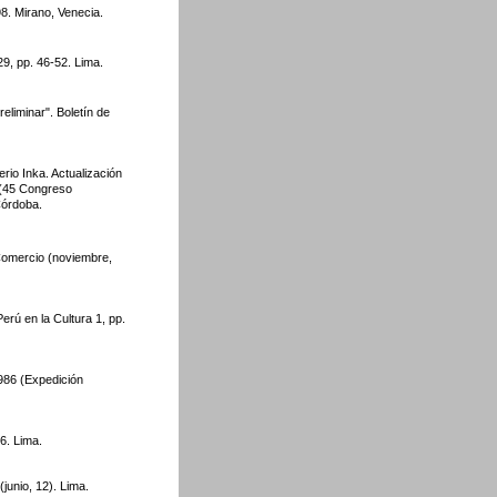
98. Mirano, Venecia.
29, pp. 46-52. Lima.
eliminar". Boletín de
erio Inka. Actualización
 (45 Congreso
Córdoba.
Comercio (noviembre,
rú en la Cultura 1, pp.
986 (Expedición
6. Lima.
(junio, 12). Lima.