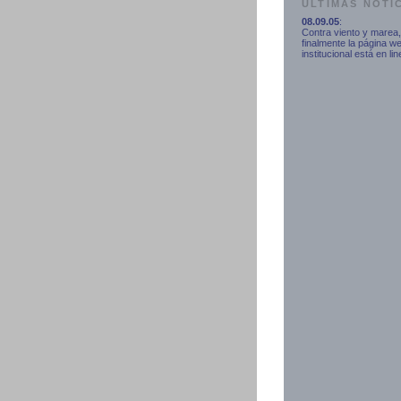
ULTIMAS NOTI
08.09.05
:
Contra viento y marea,
finalmente la página w
institucional está en lin