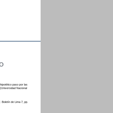
CO
hipotético paso por las
(Universidad Nacional
. Boletín de Lima 7, pp.