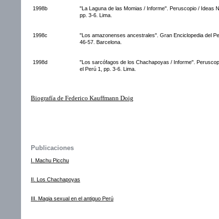
1998b
"La Laguna de las Momias / Informe". Peruscopio / Ideas 
pp. 3-6. Lima.
1998c
"Los amazonenses ancestrales". Gran Enciclopedia del Per
46-57. Barcelona.
1998d
"Los sarcófagos de los Chachapoyas / Informe". Peruscop
el Perú 1, pp. 3-6. Lima.
Biografía de Federico Kauffmann Doig
Publicaciones
I. Machu Picchu
II. Los Chachapoyas
III. Magia sexual en el antiguo Perú