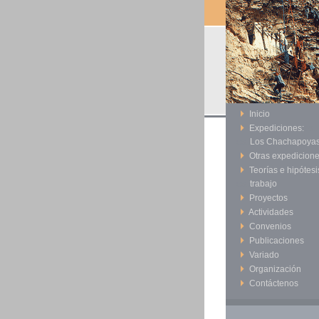
Inicio
Expediciones:
es..
es..
Los Chachapoya
Otras expedicion
Teorías e hipótesi
es..
trabajo
Proyectos
Actividades
Convenios
Publicaciones
Variado
Organización
Contáctenos