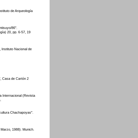
stituto de Arqueología
ntisuyo/86".
ía) 20, pp. 6-57, 19
Instituto Nacional de
", Casa de Cartón 2
 Internacional (Revista
.
 cultura Chachapoyas".
/ Marzo, 1988). Munich.